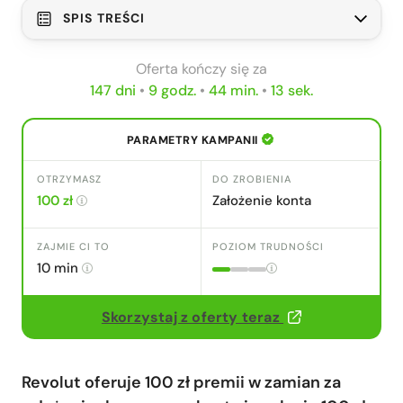
SPIS TREŚCI
Revolut (plan Standard): opłaty i prowizje
Oferta kończy się za
Revolut (plan Standard): parametry
147 dni
•
9 godz.
•
44 min.
•
12 sek.
konta
Jak skorzystać z oferty – instrukcja krok
PARAMETRY KAMPANII
po kroku
Część 1 – zakładanie konta
OTRZYMASZ
DO ZROBIENIA
Część 2 – co zrobić po założeniu
100 zł
Założenie konta
konta, by odebrać premię
Pytania i odpowiedzi
ZAJMIE CI TO
POZIOM TRUDNOŚCI
Dodaj komentarz
10 min
Skorzystaj z oferty teraz
Revolut oferuje 100 zł premii w zamian za