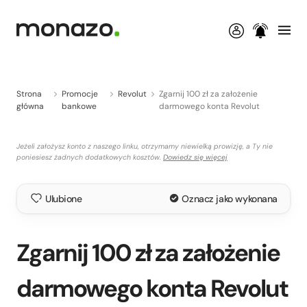
Strona
Promocje
Revolut
Zgarnij 100 zł za założenie
główna
bankowe
darmowego konta Revolut
Jeżeli założysz konto z naszego linku, otrzymamy niewielką prowizję, a Ty nie
poniesiesz żadnych dodatkowych kosztów.
Dowiedz się więcej
Ulubione
Oznacz jako wykonana
Zgarnij 100 zł za założenie
darmowego konta Revolut