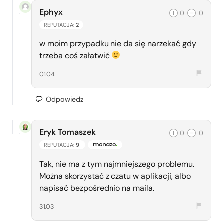
Ephyx
0
0
REPUTACJA:
2
w moim przypadku nie da się narzekać gdy
trzeba coś załatwić
01.04
Odpowiedz
Eryk Tomaszek
0
0
REPUTACJA:
9
ZESPÓŁ MONAZO
Tak, nie ma z tym najmniejszego problemu.
Można skorzystać z czatu w aplikacji, albo
napisać bezpośrednio na maila.
31.03