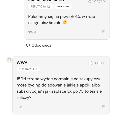
0
0
REPUTACJA:
12
ZESPÓŁ MONAZO
Polecamy się na przyszłość, w razie
czego pisz śmiało
29.01
Odpowiedz
WWA
0
0
REPUTACJA:
0
150zl trzeba wydac normalnie na zakupy czy
moze byc np doladowanie jakiejs appki albo
subskrybcja? i jak zaplace 2x po 75 to tez sie
zaliczy?
15.01