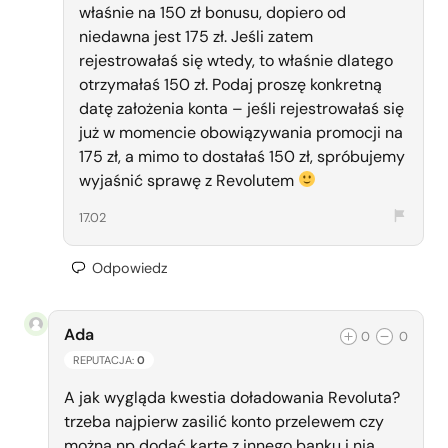
właśnie na 150 zł bonusu, dopiero od
niedawna jest 175 zł. Jeśli zatem
rejestrowałaś się wtedy, to właśnie dlatego
otrzymałaś 150 zł. Podaj proszę konkretną
datę założenia konta – jeśli rejestrowałaś się
już w momencie obowiązywania promocji na
175 zł, a mimo to dostałaś 150 zł, spróbujemy
wyjaśnić sprawę z Revolutem
17.02
Odpowiedz
Ada
0
0
REPUTACJA:
0
A jak wygląda kwestia doładowania Revoluta?
trzeba najpierw zasilić konto przelewem czy
można np dodać kartę z innego banku i nią