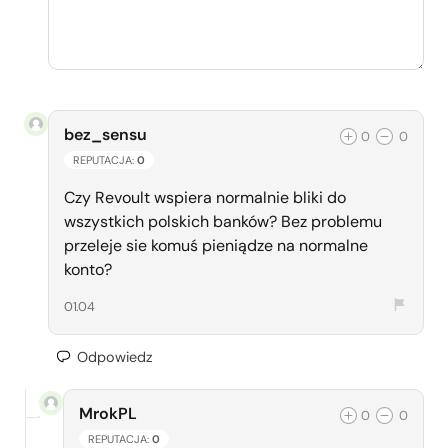
bez_sensu
0
0
REPUTACJA:
0
Czy Revoult wspiera normalnie bliki do
wszystkich polskich banków? Bez problemu
przeleje sie komuś pieniądze na normalne
konto?
01.04
Odpowiedz
MrokPL
0
0
REPUTACJA:
0