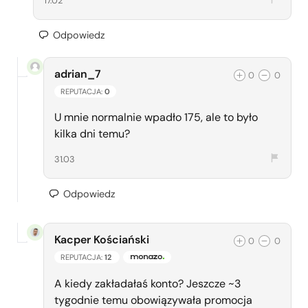
17.02
Odpowiedz
adrian_7
0
0
REPUTACJA:
0
U mnie normalnie wpadło 175, ale to było
kilka dni temu?
31.03
Odpowiedz
Kacper Kościański
0
0
REPUTACJA:
12
ZESPÓŁ MONAZO
A kiedy zakładałaś konto? Jeszcze ~3
tygodnie temu obowiązywała promocja