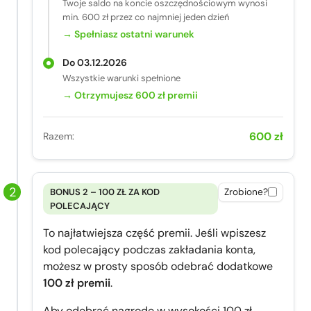
Twoje saldo na koncie oszczędnościowym wynosi
min. 600 zł przez co najmniej jeden dzień
→ Spełniasz ostatni warunek
Do 03.12.2026
Wszystkie warunki spełnione
→ Otrzymujesz 600 zł premii
600 zł
Razem:
BONUS 2 – 100 ZŁ ZA KOD
Zrobione?
POLECAJĄCY
To najłatwiejsza część premii. Jeśli wpiszesz
kod polecający podczas zakładania konta,
możesz w prosty sposób odebrać dodatkowe
100 zł premii
.
Aby odebrać nagrodę w wysokości 100 zł,