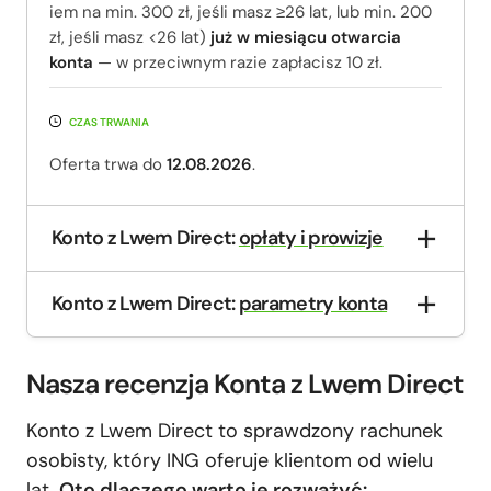
iem na min. 300 zł, jeśli masz ≥26 lat, lub min. 200
zł, jeśli masz <26 lat)
już w miesiącu otwarcia
konta
— w przeciwnym razie zapłacisz 10 zł.
CZAS TRWANIA
Oferta trwa do
12.08.2026
.
Konto z Lwem Direct:
opłaty i prowizje
Konto z Lwem Direct:
parametry konta
Nasza recenzja Konta z Lwem Direct
Konto z Lwem Direct to sprawdzony rachunek
osobisty, który ING oferuje klientom od wielu
lat.
Oto dlaczego warto je rozważyć: