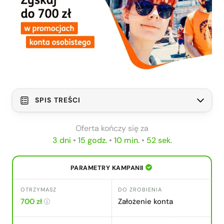
SPIS TREŚCI
Konto z Lwem Direct: opłaty i prowizje
Oferta kończy się za
Konto z Lwem Direct: parametry konta
3 dni
•
15 godz.
•
10 min.
•
51 sek.
Nasza recenzja Konta z Lwem Direct
Jak skorzystać z oferty – instrukcja krok
PARAMETRY KAMPANII
po kroku
Część 1 – zakładanie konta
OTRZYMASZ
DO ZROBIENIA
Część 2 – co zrobić po założeniu
700 zł
Założenie konta
konta, by odebrać premię