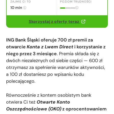
Pytania i odpowiedzi
ZAJMIE CI TO
POZIOM TRUDNOŚCI
10 min
Dodaj komentarz
Skorzystaj z oferty teraz
ING Bank Śląski oferuje 700 zł premii za
otwarcie
Konta z Lwem Direct
i korzystanie z
niego przez 3 miesiące
. Premia składa się z
dwóch niezależnych od siebie części — 600 zł
otrzymasz za spełnienie warunków aktywności,
a 100 zł dostaniesz po wpisaniu kodu
polecającego.
Równocześnie z kontem osobistym bank
otwiera Ci też
Otwarte Konto
Oszczędnościowe (OKO)
z oprocentowaniem