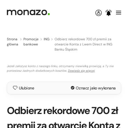
Strona
Promocje
ING
Odbierz rekordowe 700 zł premii za
główna
bankowe
otwarcie Konta z Lwem Direct w ING
Banku Śląskim
Jeżeli założysz konto z naszego linku, otrzymamy niewielką prowizję, a Ty nie
poniesiesz żadnych dodatkowych kosztów.
Dowiedz się więcej
Ulubione
Oznacz jako wykonana
Odbierz rekordowe 700 zł
premii za otwarcie Konta z