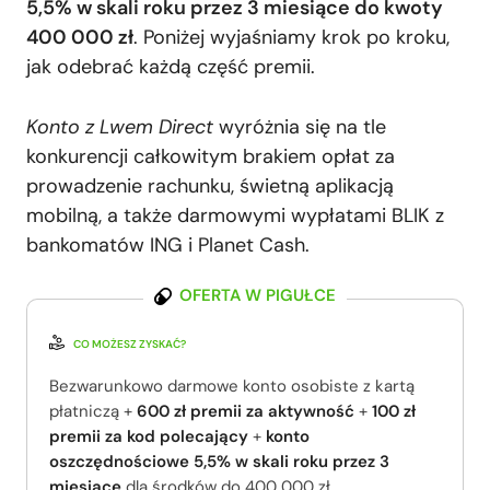
5,5% w skali roku przez 3 miesiące do kwoty
400 000 zł
. Poniżej wyjaśniamy krok po kroku,
jak odebrać każdą część premii.
Konto z Lwem Direct
wyróżnia się na tle
konkurencji całkowitym brakiem opłat za
prowadzenie rachunku, świetną aplikacją
mobilną, a także darmowymi wypłatami BLIK z
bankomatów ING i Planet Cash.
OFERTA W PIGUŁCE
CO MOŻESZ ZYSKAĆ?
Bezwarunkowo darmowe konto osobiste z kartą
płatniczą +
600 zł premii za aktywność
+
100 zł
premii za kod polecający
+
konto
oszczędnościowe 5,5% w skali roku przez 3
miesiące
dla środków do 400 000 zł.