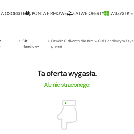
A OSOBISTE
KONTA FIRMOWE
ŁATWE OFERTY
WSZYSTKIE
e
Citi
Otwórz CitiKonto dla firm w Citi Handlowym i zys
e
Handlowy
premii
Ta oferta wygasła.
Ale nic straconego!