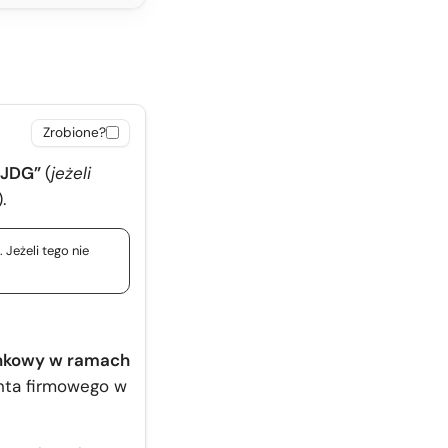
Zrobione?
a JDG”
(
jeżeli
).
 Jeżeli tego nie
nkowy w ramach
onta firmowego w