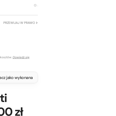
Koniec oferty za
25 dni
•
1 godz.
•
24 min.
•
44 sek.
PRZEWIJAJ W PRAWO
 kosztów.
Dowiedz się
acz jako wykonana
ti
00 zł