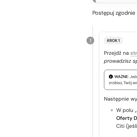
Postępuj zgodnie 
KROK 1
Przejdź na
st
prowadzisz sp
WAŻNE
: Jeż
zrobisz, Twój w
Następnie wyp
W polu 
Oferty D
Citi (jeś