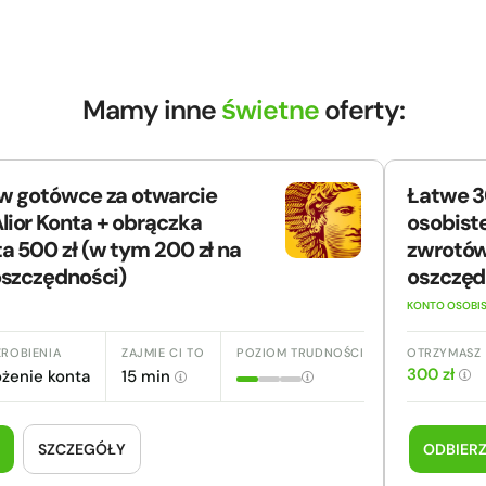
Mamy inne
świetne
oferty:
 w gotówce za otwarcie
Łatwe 30
lior Konta + obrączka
osobist
a 500 zł (w tym 200 zł na
zwrotów
 oszczędności)
oszczęd
KONTO OSOBI
ZROBIENIA
ZAJMIE CI TO
POZIOM TRUDNOŚCI
OTRZYMASZ
300 zł
ożenie konta
15 min
SZCZEGÓŁY
ODBIERZ