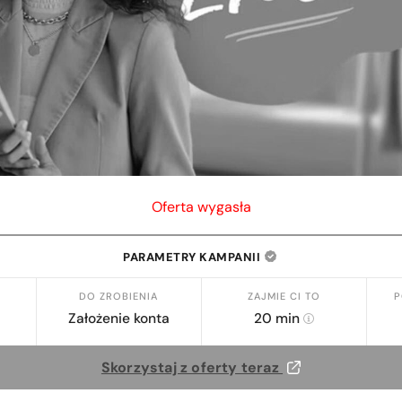
Oferta wygasła
PARAMETRY KAMPANII
DO ZROBIENIA
ZAJMIE CI TO
P
Założenie konta
20 min
Skorzystaj z oferty teraz