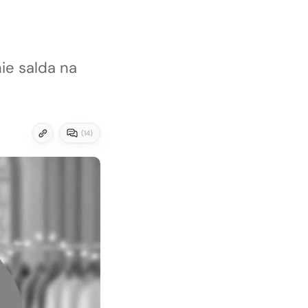
ie salda na
(
14
)