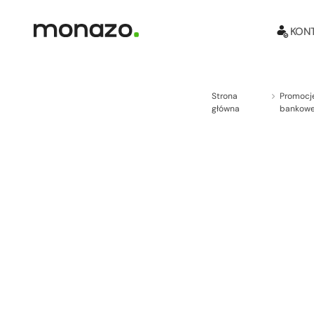
KONT
Strona
Promocj
główna
bankow