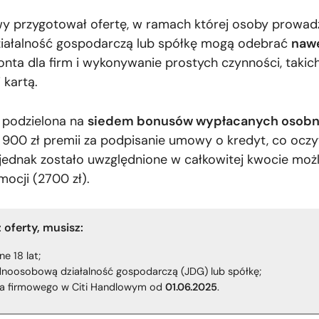
wy przygotował ofertę, w ramach której osoby prowa
iałalność gospodarczą lub spółkę mogą odebrać
nawe
Konta dla firm i wykonywanie prostych czynności, takic
 kartą.
 podzielona na
siedem bonusów wypłacanych osob
e 900 zł premii za podpisanie umowy o kredyt, co oczy
 jednak zostało uwzględnione w całkowitej kwocie moż
ocji (2700 zł).
 oferty, musisz:
e 18 lat;
dnoosobową działalność gospodarczą (JDG) lub spółkę;
ta firmowego w Citi Handlowym od
01.06.2025
.