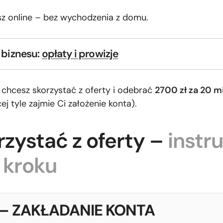
sz online – bez wychodzenia z domu.
 biznesu:
opłaty i prowizje
li chcesz skorzystać z oferty i odebrać
2700 zł za 20 
ej tyle zajmie Ci założenie konta).
rzystać z oferty –
instr
 kroku
– ZAKŁADANIE KONTA