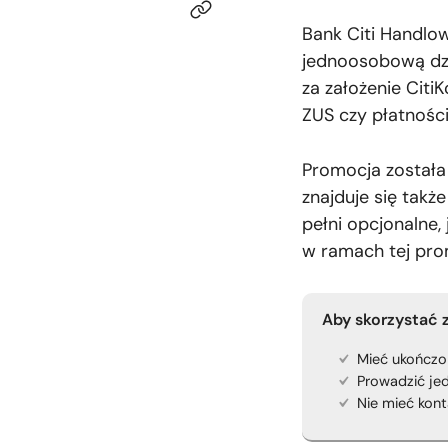
Bank Citi Handlo
jednoosobową dz
za założenie Citi
ZUS czy płatności
Promocja została
znajduje się takż
pełni opcjonalne,
w ramach tej prom
Aby skorzystać z
Mieć ukończon
Prowadzić je
Nie mieć kon