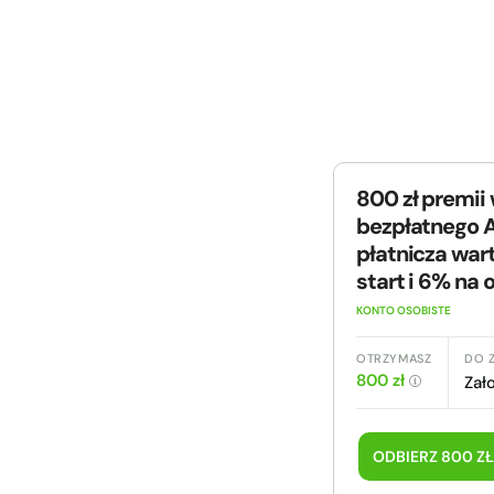
800 zł premii
bezpłatnego A
płatnicza wart
start i 6% na
KONTO OSOBISTE
OTRZYMASZ
DO 
800 zł
Zał
ODBIERZ 800 ZŁ