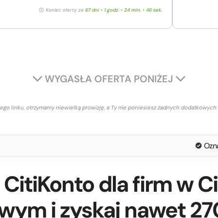
Koniec oferty za
67 dni
•
1 godz.
•
24 min.
•
45 sek.
WYGASŁA OFERTA PONIŻEJ
aszego linku, otrzymamy niewielką prowizję, a Ty nie poniesiesz żadnych dodatkowych
Ozn
CitiKonto dla firm w Ci
wym i zyskaj nawet 27