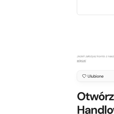
Jeżeli założysz konto z n
więcej
Ulubione
Otwórz 
Handlo