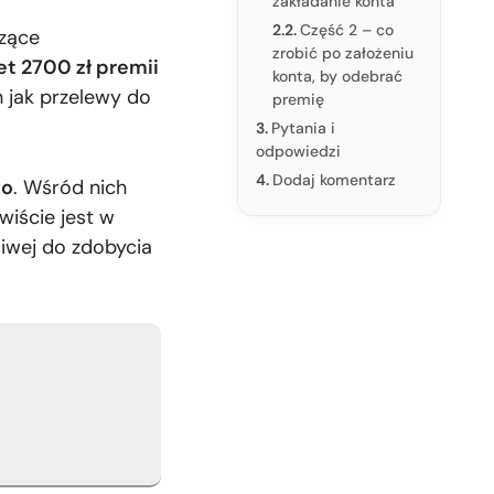
zakładanie konta
Część 2 – co
dzące
zrobić po założeniu
t 2700 zł premii
konta, by odebrać
h jak przelewy do
premię
Pytania i
odpowiedzi
Dodaj komentarz
no
. Wśród nich
wiście jest w
liwej do zdobycia