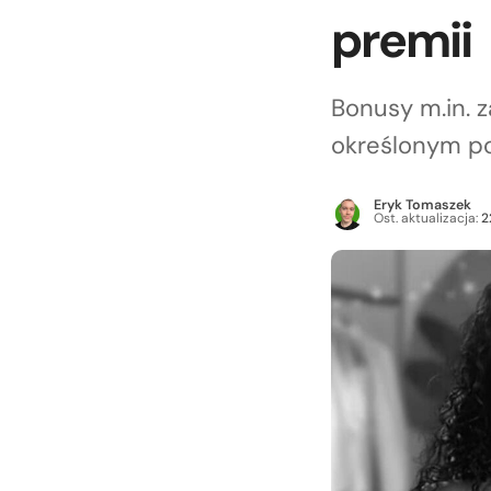
premii
Bonusy m.in. z
określonym po
Eryk Tomaszek
Ost. aktualizacja:
2