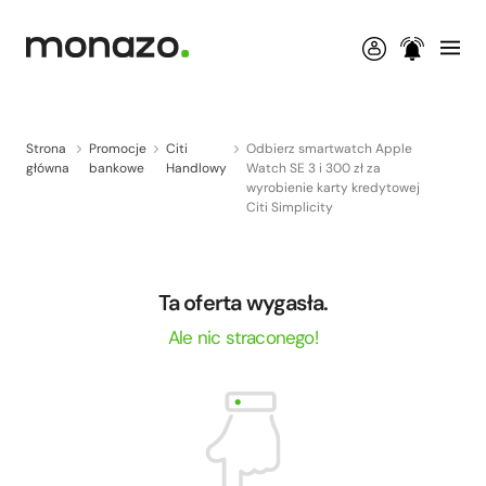
Strona
Promocje
Citi
Odbierz smartwatch Apple
główna
bankowe
Handlowy
Watch SE 3 i 300 zł za
wyrobienie karty kredytowej
Citi Simplicity
Ta oferta wygasła.
Ale nic straconego!