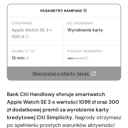
Nasza recenzja karty kredytowej Citi
PARAMETRY KAMPANII
Simplicity
Jak skorzystać z oferty – instrukcja krok
OTRZYMASZ
DO ZROBIENIA
po kroku
Apple Watch SE 3 +
Wyrobienie karty
Część 1 – zamawianie karty
300 zł
Część 2 – co zrobić po wyrobieniu
karty, by odebrać premię
ZAJMIE CI TO
POZIOM TRUDNOŚCI
Pytania i odpowiedzi
15 min
Dodaj komentarz
Skorzystaj z oferty teraz
Bank Citi Handlowy oferuje smartwatch
Apple Watch SE 3 o wartości 1099 zł oraz 300
zł dodatkowej premii za wyrobienie karty
kredytowej Citi Simplicity
. Nagrody otrzymasz
po spełnieniu prostych warunków aktywności