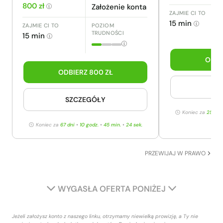
800 zł
Założenie konta
ZAJMIE CI TO
15 min
ZAJMIE CI TO
POZIOM
TRUDNOŚCI
15 min
ODBI
ODBIERZ 800 ZŁ
SZ
SZCZEGÓŁY
Koniec za
25 dni
Koniec za
67 dni
•
10 godz.
•
45 min.
•
23 sek.
PRZEWIJAJ W PRAWO
WYGASŁA OFERTA PONIŻEJ
Jeżeli założysz konto z naszego linku, otrzymamy niewielką prowizję, a Ty nie