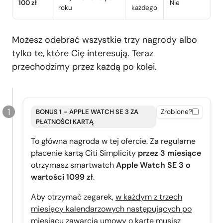
100 zł
Nie
roku
każdego
Możesz odebrać wszystkie trzy nagrody albo
tylko te, które Cię interesują. Teraz
przechodzimy przez każdą po kolei.
BONUS 1 – APPLE WATCH SE 3 ZA
Zrobione?
PŁATNOŚCI KARTĄ
To główna nagroda w tej ofercie. Za regularne
płacenie kartą Citi Simplicity
przez 3 miesiące
otrzymasz smartwatch
Apple Watch SE 3 o
wartości 1099 zł
.
Aby otrzymać zegarek,
w każdym z trzech
miesięcy kalendarzowych następujących po
miesiącu zawarcia umowy o kartę
musisz