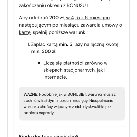
zakończeniu okresu z BONUSU 1.
Aby odebrać
200 zł
,
w 4., 5. i 6. miesiącu
następującym po miesiącu zawarcia umowy o
kartę
, spełnij poniższe warunki:
Zapłać kartą
min. 5 razy
na łączną kwotę
min. 300 zł
.
Liczą się płatności zarówno w
sklepach stacjonarnych, jak i
internecie.
WAŻNE:
Podobnie jak w BONUSIE 1, warunki musisz
spełnić w każdym z trzech miesięcy. Niespełnienie
warunku choćby w jednym z nich dyskwalifikuje z
odbioru nagrody.
Kiedy dostanę pieniądze?