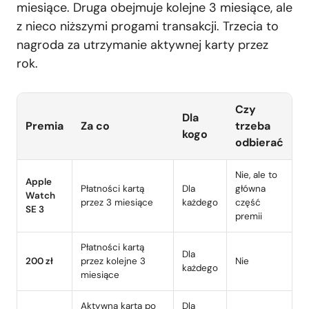
miesiące. Druga obejmuje kolejne 3 miesiące, ale
z nieco niższymi progami transakcji. Trzecia to
nagroda za utrzymanie aktywnej karty przez
rok.
Czy
Dla
Premia
Za co
trzeba
kogo
odbierać
Nie, ale to
Apple
Płatności kartą
Dla
główna
Watch
przez 3 miesiące
każdego
część
SE 3
premii
Płatności kartą
Dla
200 zł
przez kolejne 3
Nie
każdego
miesiące
Aktywna karta po
Dla