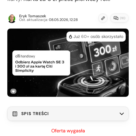
Eryk Tomaszek
(
10
)
Ost. aktualizacja:
08.05.2026, 12:28
Już
60+
osób skorzystało
SPIS TREŚCI
Citi Simplicity: opłaty i prowizje
Oferta wygasła
Citi Simplicity: parametry karty