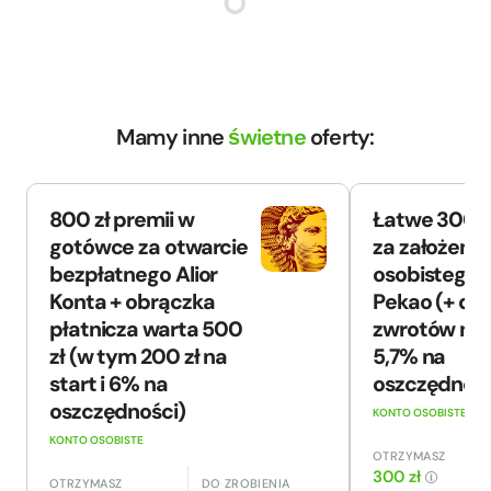
Mamy inne
świetne
oferty:
800 zł premii w
Łatwe 300 z
gotówce za otwarcie
za założenie
bezpłatnego Alior
osobistego 
Konta + obrączka
Pekao (+ do 
płatnicza warta 500
zwrotów na 
zł (w tym 200 zł na
5,7% na
start i 6% na
oszczędnośc
oszczędności)
KONTO OSOBISTE
KONTO OSOBISTE
OTRZYMASZ
300 zł
OTRZYMASZ
DO ZROBIENIA