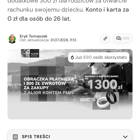
dodatkowe 300 zł dla rodziców za otwarcie
rachunku swojemu dziecku.
Konto i karta za
0 zł dla osób do 26 lat.
Eryk Tomaszek
(
25
)
Ost. aktualizacja:
31.07.2026, 11:13
Już
690
osób skorzystało
SPIS TREŚCI