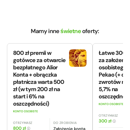
Mamy inne
świetne
oferty:
800 zł premii w
Łatwe 300 z
gotówce za otwarcie
za założenie
bezpłatnego Alior
osobistego 
Konta + obrączka
Pekao (+ do 
płatnicza warta 500
zwrotów na 
zł (w tym 200 zł na
5,7% na
start i 6% na
oszczędnośc
oszczędności)
KONTO OSOBISTE
KONTO OSOBISTE
OTRZYMASZ
300 zł
OTRZYMASZ
DO ZROBIENIA
800 zł
Założenie konta