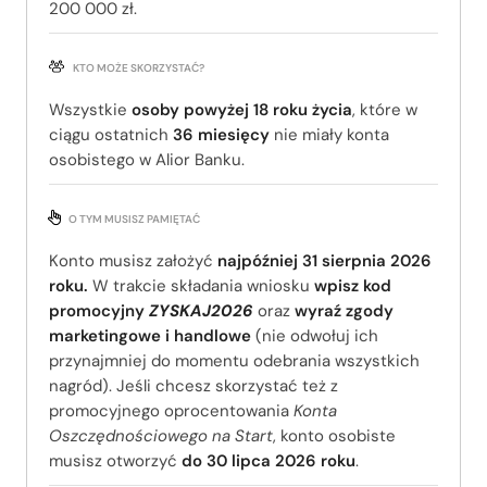
200 000 zł.
KTO MOŻE SKORZYSTAĆ?
Wszystkie
osoby powyżej 18 roku życia
, które w
ciągu ostatnich
36 miesięcy
nie miały konta
osobistego w Alior Banku.
O TYM MUSISZ PAMIĘTAĆ
Konto musisz założyć
najpóźniej 31 sierpnia 2026
roku.
W trakcie składania wniosku
wpisz kod
promocyjny
ZYSKAJ2026
oraz
wyraź zgody
marketingowe i handlowe
(nie odwołuj ich
przynajmniej do momentu odebrania wszystkich
nagród). Jeśli chcesz skorzystać też z
promocyjnego oprocentowania
Konta
Oszczędnościowego na Start
, konto osobiste
musisz otworzyć
do 30 lipca 2026 roku
.