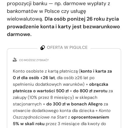
propozycji banku — np. darmowe wypłaty z
bankomatów w Polsce czy usługę
wielowalutową.
Dla osób poniżej 26 roku życia
prowadzenie konta i karty jest bezwarunkowo
darmowe.
OFERTA W PIGUŁCE
CO MOŻESZ ZYSKAĆ?
Konto osobiste z kartą płatniczą (
konto i karta za
0 zł dla osób <26 lat
, dla osób ≥26 lat po
spełnieniu dodatkowych warunków) +
obrączka
płatnicza o wartości 500 zł
+
do 800 zł
zwrotu
za
zakupy (10% przez 8 miesięcy) w sklepach
stacjonarnych +
do 300 zł w bonach Allegro
za
otwarcie dodatkowego konta dla dziecka +
Konto
Oszczędnościowe na Start
z
oprocentowaniem
5% w skali roku
przez 3 miesiące dla kwoty do