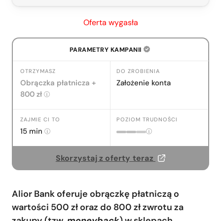
Alior Konto Plus opłaty i prowizje
Oferta wygasła
Alior Konto Plus: parametry konta
Nasza recenzja Alior Konta Plus
PARAMETRY KAMPANII
Jak skorzystać z oferty – instrukcja krok
po kroku
OTRZYMASZ
DO ZROBIENIA
Część 1 – zakładanie konta
Obrączka płatnicza +
Założenie konta
800 zł
Część 2 – co zrobić po założeniu
konta, by odebrać premię
Pytania i odpowiedzi
ZAJMIE CI TO
POZIOM TRUDNOŚCI
15 min
Dodaj komentarz
Skorzystaj z oferty teraz
Alior Bank oferuje obrączkę płatniczą o
wartości 500 zł oraz do 800 zł zwrotu za
zakupy (tzw.
moneyback
) w sklepach